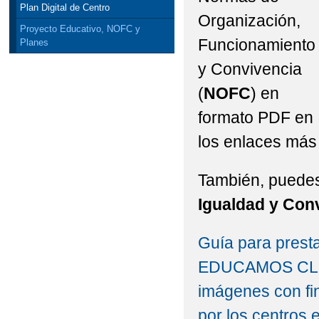
Plan Digital de Centro
Organización,
Proyecto Educativo, NOFC y
Funcionamiento
Planes
y Convivencia
(
NOFC
) en
formato PDF en
los enlaces más 
También, puedes
Igualdad y Con
Guía para presta
EDUCAMOS CLM, 
imágenes con fi
por los centros 