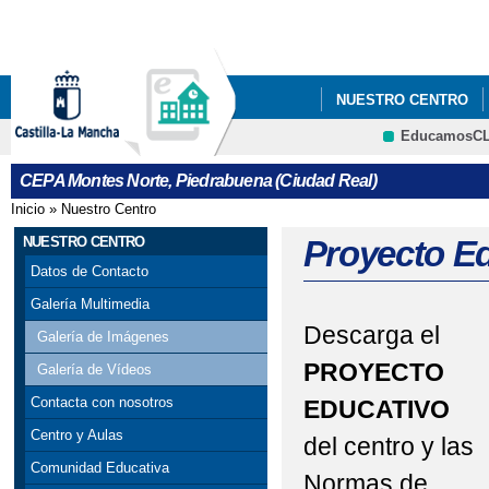
Pa
co
pri
NUESTRO CENTRO
EducamosC
BLOGS DEPARTAMEN
CRFP
CEPA Montes Norte, Piedrabuena (Ciudad Real)
Inicio
»
Nuestro Centro
Se encuentra usted aquí
NUESTRO CENTRO
Proyecto E
Datos de Contacto
Galería Multimedia
Descarga el
Galería de Imágenes
PROYECTO
Galería de Vídeos
Contacta con nosotros
EDUCATIVO
Centro y Aulas
del centro y las
Comunidad Educativa
Normas de