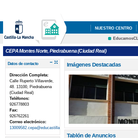
Pa
co
pri
NUESTRO CENTRO
EducamosC
BLOGS DEPARTAMEN
CRFP
CEPA Montes Norte, Piedrabuena (Ciudad Real)
Datos de contacto
Imágenes Destacadas
Dirección Completa:
Calle Ruperto Villaverde,
48. 13100, Piedrabuena
(Ciudad Real)
Teléfonos:
926778803
Fax:
926762261
Correo electrónico:
13009582.cepa@educastillalamancha.es
Tablón de Anuncios