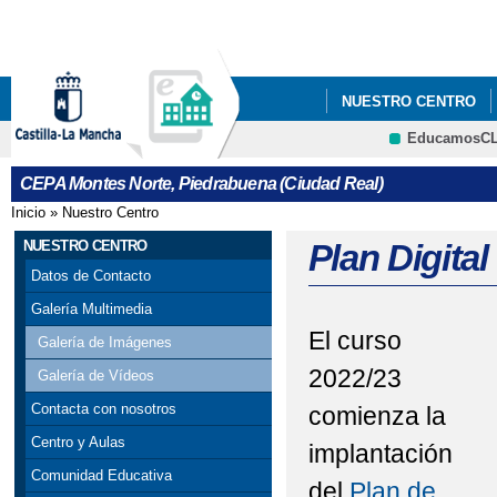
Pa
co
pri
NUESTRO CENTRO
EducamosC
BLOGS DEPARTAMEN
CRFP
CEPA Montes Norte, Piedrabuena (Ciudad Real)
Inicio
»
Nuestro Centro
Se encuentra usted aquí
NUESTRO CENTRO
Plan Digital
Datos de Contacto
Galería Multimedia
El curso
Galería de Imágenes
2022/23
Galería de Vídeos
Contacta con nosotros
comienza la
Centro y Aulas
implantación
Comunidad Educativa
del
Plan de