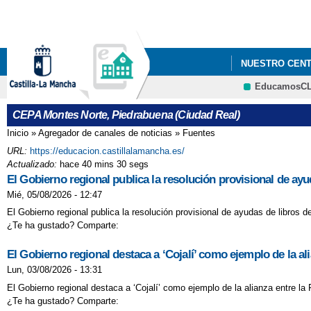
NUESTRO CEN
EducamosC
CEPA Montes Norte, Piedrabuena (Ciudad Real)
Inicio
»
Agregador de canales de noticias
»
Fuentes
Se encuentra usted aquí
URL:
https://educacion.castillalamancha.es/
Actualizado:
hace 40 mins 30 segs
El Gobierno regional publica la resolución provisional de ay
Mié, 05/08/2026 - 12:47
El Gobierno regional publica la resolución provisional de ayudas de libros 
¿Te ha gustado? Comparte:
El Gobierno regional destaca a ‘Cojalí’ como ejemplo de la a
Lun, 03/08/2026 - 13:31
El Gobierno regional destaca a ‘Cojalí’ como ejemplo de la alianza entre l
¿Te ha gustado? Comparte: