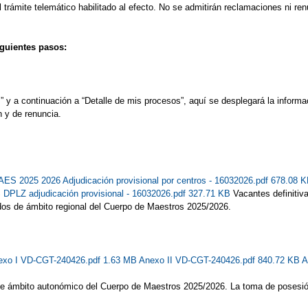
rámite telemático habilitado al efecto. No se admitirán reclamaciones ni renu
iguientes pasos:
y a continuación a “Detalle de mis procesos”, aquí se desplegará la informac
n y de renuncia.
S 2025 2026 Adjudicación provisional por centros - 16032026.pdf 678.08 
PLZ adjudicación provisional - 16032026.pdf 327.71 KB
Vacantes definitiv
ados de ámbito regional del Cuerpo de Maestros 2025/2026.
exo I VD-CGT-240426.pdf 1.63 MB
Anexo II VD-CGT-240426.pdf 840.72 KB
A
 de ámbito autonómico del Cuerpo de Maestros 2025/2026. La toma de posesión 