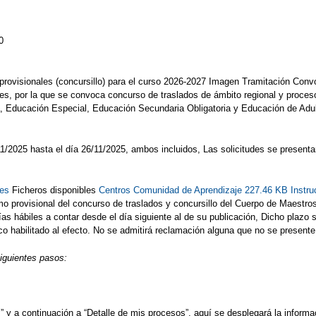
0
s provisionales (concursillo) para el curso 2026-2027 Imagen Tramitación Con
es, por la que se convoca concurso de traslados de ámbito regional y proceso
ia, Educación Especial, Educación Secundaria Obligatoria y Educación de Ad
7/11/2025 hasta el día 26/11/2025, ambos incluidos, Las solicitudes se presen
tes
Ficheros disponibles
Centros Comunidad de Aprendizaje 227.46 KB
Instr
o provisional del concurso de traslados y concursillo del Cuerpo de Maestro
s hábiles a contar desde el día siguiente al de su publicación, Dicho plazo se 
 habilitado al efecto. No se admitirá reclamación alguna que no se presente p
siguientes pasos:
y a continuación a “Detalle de mis procesos”, aquí se desplegará la informac