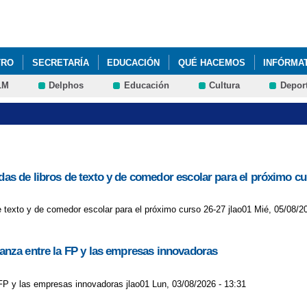
Pasar al
contenido
principal
TRO
SECRETARÍA
EDUCACIÓN
QUÉ HACEMOS
INFÓRMA
LM
Delphos
Educación
Cultura
Depor
udas de libros de texto y de comedor escolar para el próximo cu
de texto y de comedor escolar para el próximo curso 26-27 jlao01 Mié, 05/08/2
lianza entre la FP y las empresas innovadoras
a FP y las empresas innovadoras jlao01 Lun, 03/08/2026 - 13:31