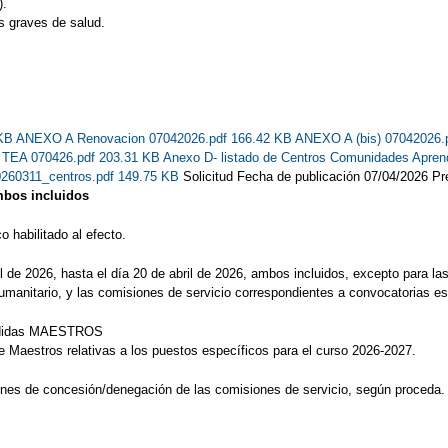
).
s graves de salud.
 KB
ANEXO A Renovacion 07042026.pdf 166.42 KB
ANEXO A (bis) 07042026.
s TEA 070426.pdf 203.31 KB
Anexo D- listado de Centros Comunidades Apren
0260311_centros.pdf 149.75 KB
Solicitud Fecha de publicación 07/04/2026 Pre
ambos incluidos
 habilitado al efecto.
il de 2026, hasta el día 20 de abril de 2026, ambos incluidos, excepto para la
umanitario, y las comisiones de servicio correspondientes a convocatorias es
edidas MAESTROS
e Maestros relativas a los puestos específicos para el curso 2026-2027.
ones de concesión/denegación de las comisiones de servicio, según proceda.