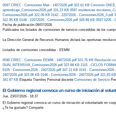
0597 CRIEC - Comisiones Mae - 14072026.pdf 322.61 KB
Convenio ONCE_
aprendizaje_Comisiones2026.pdf 331.23 KB
0597 residencias escolares_
Comisiones2026.pdf 322.09 KB
0142 - 22072026 - Comisiones2026_0.pdf 
322.95 KB
0148 - 22072026 - Comisiones2026.pdf 328.89 KB
0597 0205 - 
Fecha de publicación 09/07/2026
Publicados los listados de comisiones de servicio concedidas de los cuerp
La Dirección General de Recursos Humanos dictará las oportunas resoluci
Listados de comisiones concedidas - EEMM
0590 CRIEC - Comisiones EEMM - 14072026.pdf 321.75 KB
Resolución co
DUAL INTENSIVA_Comisiones2026.pdf 323.88 KB
2115 - CICLOS FORMA
0105 - Comisiones2026 - 24072026.pdf 347.21 KB
0141 - Comisiones2026 
24072026.pdf 323.08 KB
0146 - Comisiones2026 - 24072026.pdf 321.83 K
341.87 KB
Etiqueta Tramites Personal docente
Comisiones de Servicio
Per
El Gobierno regional convoca un curso de iniciación al volun
Jue, 23/07/2026 - 18:37
El Gobierno regional convoca un curso de iniciación al voluntariado en coop
¿Te ha gustado? Comparte: