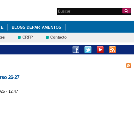
Search this site
Formulario de
búsqueda
TE
BLOGS DEPARTAMENTOS
tes
CRFP
Contacto
rso 26-27
026 - 12:47