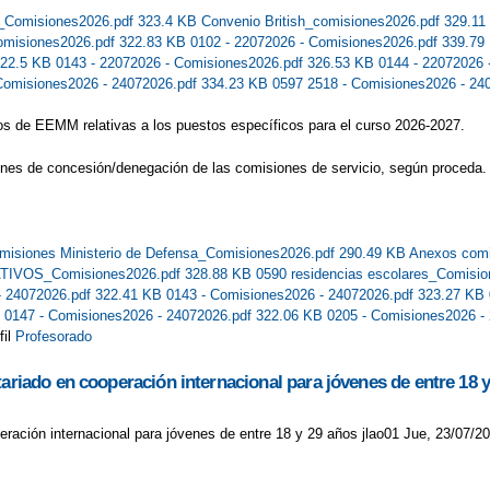
Comisiones2026.pdf 323.4 KB
Convenio British_comisiones2026.pdf 329.1
Comisiones2026.pdf 322.83 KB
0102 - 22072026 - Comisiones2026.pdf 339.7
322.5 KB
0143 - 22072026 - Comisiones2026.pdf 326.53 KB
0144 - 22072026
Comisiones2026 - 24072026.pdf 334.23 KB
0597 2518 - Comisiones2026 - 24
os de EEMM relativas a los puestos específicos para el curso 2026-2027.
ones de concesión/denegación de las comisiones de servicio, según proceda.
misiones Ministerio de Defensa_Comisiones2026.pdf 290.49 KB
Anexos comi
TIVOS_Comisiones2026.pdf 328.88 KB
0590 residencias escolares_Comisi
- 24072026.pdf 322.41 KB
0143 - Comisiones2026 - 24072026.pdf 323.27 KB
B
0147 - Comisiones2026 - 24072026.pdf 322.06 KB
0205 - Comisiones2026 -
fil
Profesorado
tariado en cooperación internacional para jóvenes de entre 18 
eración internacional para jóvenes de entre 18 y 29 años jlao01 Jue, 23/07/20