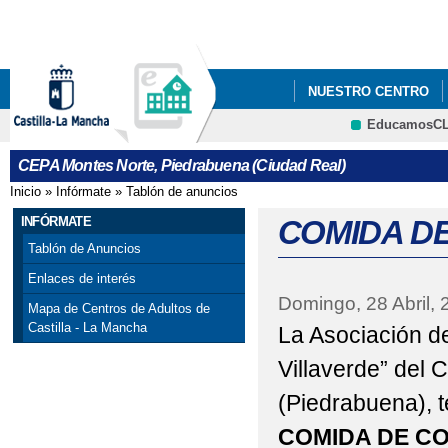
Pa
co
pri
NUESTRO CENTRO
EducamosC
BLOGS DEPARTAMEN
CRFP
CEPA Montes Norte, Piedrabuena (Ciudad Real)
Inicio
»
Infórmate
»
Tablón de anuncios
Se encuentra usted aquí
INFÓRMATE
COMIDA D
Tablón de Anuncios
Enlaces de interés
Domingo, 28 Abril, 
Mapa de Centros de Adultos de
Castilla - La Mancha
La Asociación d
Villaverde” del
(Piedrabuena), te
COMIDA DE CO