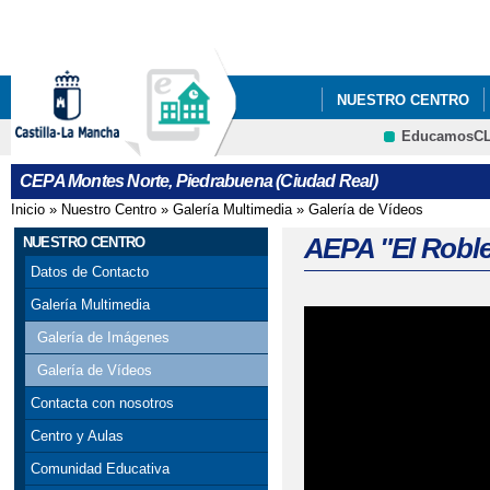
Pa
co
pri
NUESTRO CENTRO
EducamosC
BLOGS DEPARTAMEN
CRFP
CEPA Montes Norte, Piedrabuena (Ciudad Real)
Inicio
»
Nuestro Centro
»
Galería Multimedia
»
Galería de Vídeos
Se encuentra usted aquí
AEPA "El Roble
NUESTRO CENTRO
Datos de Contacto
Galería Multimedia
Galería de Imágenes
Galería de Vídeos
Contacta con nosotros
Centro y Aulas
Comunidad Educativa