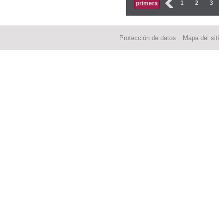
Páginas
‹
1
2
3
primera
Protección de datos
Mapa del sit