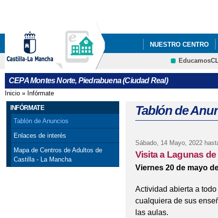
Pa
co
pri
NUESTRO CENTRO
EducamosC
BLOGS DEPARTAMEN
CRFP
CEPA Montes Norte, Piedrabuena (Ciudad Real)
Inicio
»
Infórmate
Se encuentra usted aquí
Tablón de Anu
INFÓRMATE
Tablón de Anuncios
Enlaces de interés
Sábado, 14 Mayo, 2022
hast
Mapa de Centros de Adultos de
Visita a Lagunas de
Castilla - La Mancha
Viernes 20 de mayo d
Actividad abierta a to
cualquiera de sus ense
las aulas.